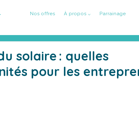
l
Nos offres
À propos ⌵
Parrainage
u solaire : quelles
ités pour les entrepre