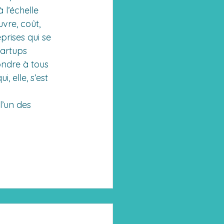
 l’échelle 
vre, coût, 
prises qui se 
tartups 
ndre à tous 
, elle, s’est 
l’un des 